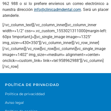
962 988 o si lo prefiere envíenos un correo electrónico a
nuestra dirección
info@clinicadmdental.com
. Será un placer
atenderle.
[/vc_column_text][/vc_column_inner][vc_column_inner
width=»1/2″ css=».vc_custom_1553021311000{margin-left:
60px !important;}»][vc_single_image image=»1325″
img_size=»430×350″][/vc_column_inner][/vc_row_inner]
[/vc_column][/vc_row][vc_row][vc_column][vc_single_image
image=»1402″ img_size=»medium» alignment=»center»
onclick=»custom_link» link=»tel:958962988″][/vc_column]
[/vc_row]
POLÍTICA DE PRIVACIDAD
Política de privaciddad
Aviso legal