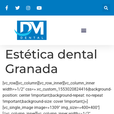
Estética dental
Granada
[vc_row][vc_column][vc_row_inner][vc_column_inner
width=»1/2″ css=».vc_custom_1553020824416{background-
position: center !important;background-repeat: no-repeat
!important;background-size: cover !important;}»]
[vc_single_image image=»1309″ img_size=»400×400″]
[/vc_column_inner][vc_column_inner width=»1/2″