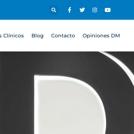
 Clínicos
Blog
Contacto
Opiniones DM