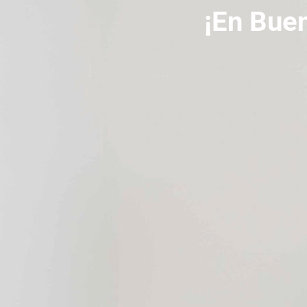
¡En Bue