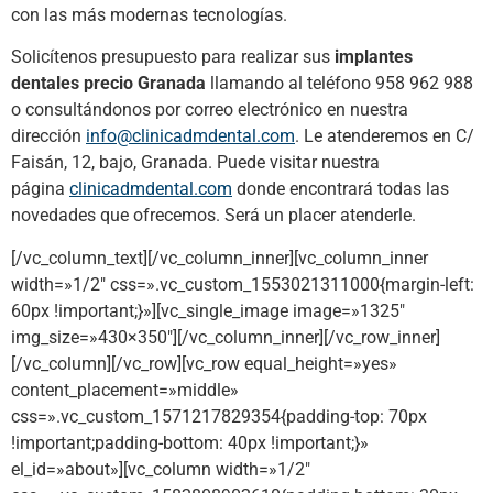
con las más modernas tecnologías.
Solicítenos presupuesto para realizar sus
implantes
dentales precio Granada
llamando al teléfono 958 962 988
o consultándonos por correo electrónico en nuestra
dirección
info@clinicadmdental.com
. Le atenderemos en C/
Faisán, 12, bajo, Granada. Puede visitar nuestra
página
clinicadmdental.com
donde encontrará todas las
novedades que ofrecemos. Será un placer atenderle.
[/vc_column_text][/vc_column_inner][vc_column_inner
width=»1/2″ css=».vc_custom_1553021311000{margin-left:
60px !important;}»][vc_single_image image=»1325″
img_size=»430×350″][/vc_column_inner][/vc_row_inner]
[/vc_column][/vc_row][vc_row equal_height=»yes»
content_placement=»middle»
css=».vc_custom_1571217829354{padding-top: 70px
!important;padding-bottom: 40px !important;}»
el_id=»about»][vc_column width=»1/2″