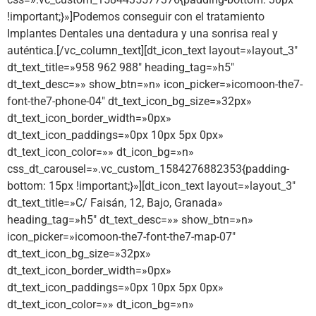
!important;}»]Podemos conseguir con el tratamiento
Implantes Dentales una dentadura y una sonrisa real y
auténtica.[/vc_column_text][dt_icon_text layout=»layout_3″
dt_text_title=»958 962 988″ heading_tag=»h5″
dt_text_desc=»» show_btn=»n» icon_picker=»icomoon-the7-
font-the7-phone-04″ dt_text_icon_bg_size=»32px»
dt_text_icon_border_width=»0px»
dt_text_icon_paddings=»0px 10px 5px 0px»
dt_text_icon_color=»» dt_icon_bg=»n»
css_dt_carousel=».vc_custom_1584276882353{padding-
bottom: 15px !important;}»][dt_icon_text layout=»layout_3″
dt_text_title=»C/ Faisán, 12, Bajo, Granada»
heading_tag=»h5″ dt_text_desc=»» show_btn=»n»
icon_picker=»icomoon-the7-font-the7-map-07″
dt_text_icon_bg_size=»32px»
dt_text_icon_border_width=»0px»
dt_text_icon_paddings=»0px 10px 5px 0px»
dt_text_icon_color=»» dt_icon_bg=»n»