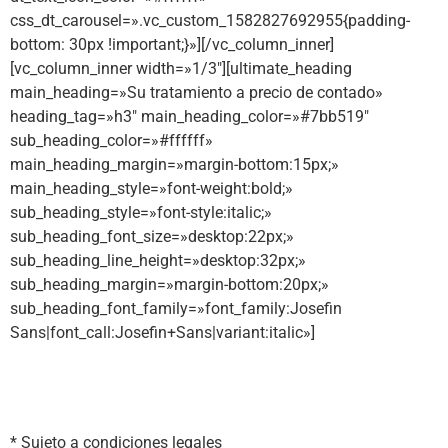
css_dt_carousel=».vc_custom_1582827692955{padding-
bottom: 30px !important;}»][/vc_column_inner]
[vc_column_inner width=»1/3″][ultimate_heading
main_heading=»Su tratamiento a precio de contado»
heading_tag=»h3″ main_heading_color=»#7bb519″
sub_heading_color=»#ffffff»
main_heading_margin=»margin-bottom:15px;»
main_heading_style=»font-weight:bold;»
sub_heading_style=»font-style:italic;»
sub_heading_font_size=»desktop:22px;»
sub_heading_line_height=»desktop:32px;»
sub_heading_margin=»margin-bottom:20px;»
sub_heading_font_family=»font_family:Josefin
Sans|font_call:Josefin+Sans|variant:italic»]
Financiación 36 Meses * SIN
INTERESES
* Sujeto a condiciones legales