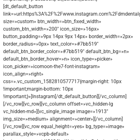
[dt_default_button
link=»url:https%3A%2F%2Fwww.instagram.com%2Fdmdentalg
size=»custom» btn_width=»btn_fixed_width»
custom_btn_width=»200″ icon_size=»16px»
button_padding=»9px 14px 9px 14px» border_width=»2px»
border_radius=»0px» text_color=»#7bb519″
default_btn_border_color=»#7bb519″ default_btn_bg=»n»
default_btn_border_hover=»n» icon_type=»picker»
icon_picker=»icomoon-the7-font-instagram»
icon_align=»right»
css=».vc_custom_1582810577717{margin-right: 10px
!important;margin-bottom: 10px
!important;}»]Instagram[/dt_default_button][/vc_column]
[/vc_row][vc_row][vc_column offset=»vc_hidden-lg
vc_hidden-md»][vc_single_image image=»1913″
img_size=»medium» alignment=»center»][/vc_column]
[/vc_row][vc_row equal_height=»yes» bg_type=»image»
parallax_style=»vcpb-default»