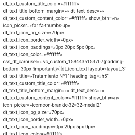
dt_text_custom_title_color=»#ffffff»
dt_text_title_bottom_margin=»» dt_text_desc=»»
dt_text_custom_content_color=»#ffffff» show_btn=»n»
icon_picker=»far fa-thumbs-up»
dt_text_icon_bg_size=»70px»
dt_text_icon_border_width=»0px»
dt_text_icon_paddings=»0px 20px 5px 0px»
dt_text_icon_color=»#ffffff»
css_dt_carousel=».vc_custom_1584435153707{padding-
bottom: 30px !important;}»][dt_icon_text layout=»layout_3″
dt_text_title=»Tratamiento Nº1″ heading_tag=»h5″
dt_text_custom_title_color=»#ffffff»
dt_text_title_bottom_margin=»» dt_text_desc=»»
dt_text_custom_content_color=»#ffffff» show_btn=»n»
icon_picker=»icomoon-brankic-32×32-medal2″
dt_text_icon_bg_size=»70px»
dt_text_icon_border_width=»0px»
dt_text_icon_paddings=»0px 20px 5px 0px»
dt_text_icon_color=»#ffffff»