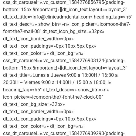
css_dt_carousel=».vc_custom_1584276856795{padding-
bottom: 15px !important;}»][dt_icon_text layout=»layout_3″
dt_text_title=»info@clinicadmdental.com» heading_tag=»h5″
dt_text_desc=»» show_btn=»n» icon_picker=»icomoon-the7-
font-the7-mail-08″ dt_text_icon_bg_size=»32px»
dt_text_icon_border_width=»0px»
dt_text_icon_paddings=»0px 10px 5px 0px»
dt_text_icon_color=»» dt_icon_bg=»n»
css_dt_carousel=».vc_custom_1584276903124{padding-
bottom: 15px !important;}»][dt_icon_text layout=»layout_3″
dt_text_title=»Lunes a Jueves 9:00 a 13:00H / 16:30 a
20:30H – Viernes 9:00 a 14:00H / 15:00 a 18:00H»
heading_tag=»h5″ dt_text_desc=»» show_btn=»n»
icon_picker=»icomoon-the7-font-the7-clock-00″
dt_text_icon_bg_size=»32px»
dt_text_icon_border_width=»0px»
dt_text_icon_paddings=»0px 10px 5px 0px»
dt_text_icon_color=»» dt_icon_bg=»n»
css_dt_carousel=».vc_custom_1584276939293{padding-