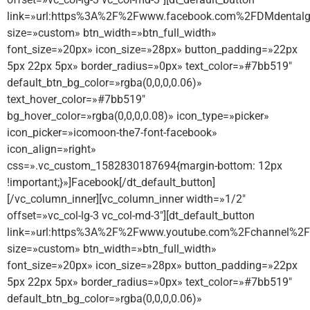
link=»url:https%3A%2F%2Fwww.facebook.com%2FDMdentalg
size=»custom» btn_width=»btn_full_width»
font_size=»20px» icon_size=»28px» button_padding=»22px
5px 22px 5px» border_radius=»0px» text_color=»#7bb519″
default_btn_bg_color=»rgba(0,0,0,0.06)»
text_hover_color=»#7bb519″
bg_hover_color=»rgba(0,0,0,0.08)» icon_type=»picker»
icon_picker=»icomoon-the7-font-facebook»
icon_align=»right»
css=».vc_custom_1582830187694{margin-bottom: 12px
!important;}»]Facebook[/dt_default_button]
[/vc_column_inner][vc_column_inner width=»1/2″
offset=»vc_col-lg-3 vc_col-md-3″][dt_default_button
link=»url:https%3A%2F%2Fwww.youtube.com%2Fchannel%2
size=»custom» btn_width=»btn_full_width»
font_size=»20px» icon_size=»28px» button_padding=»22px
5px 22px 5px» border_radius=»0px» text_color=»#7bb519″
default_btn_bg_color=»rgba(0,0,0,0.06)»