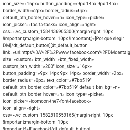
icon_size=»16px» button_padding=»9px 14px 9px 14px»
border_width=»2px» border_radius=»0px»
default_btn_border_hover=»n» icon_type=»picker»
icon_picker=»fas fa-tasks» icon_align=»right»
css=».vc_custom_1584436905300{margin-right: 10px
!important;margin-bottom: 10px !important;}»]Por qué elegir
DM[/dt_default_button][dt_default_button
link=»url:https%3A%2F%2Fwww.facebook.com%2FDMdentalg
size=»custom» btn_width=»btn_fixed_width»
custom_btn_width=»200″ icon_size=»16px»
button_padding=»9px 14px 9px 14px» border_width=»2px»
border_radius=»0px» text_color=»#7bb519″
default_btn_border_color=»#7bb519″ default_btn_bg=»n»
default_btn_border_hover=»n» icon_type=»picker»
icon_picker=»icomoon-the7-font-facebook»
icon_align=»right»
css=».vc_custom_1582810553165{margin-right: 10px
!important;margin-bottom: 10px
!important;}»]Facebook[/dt_default_button]