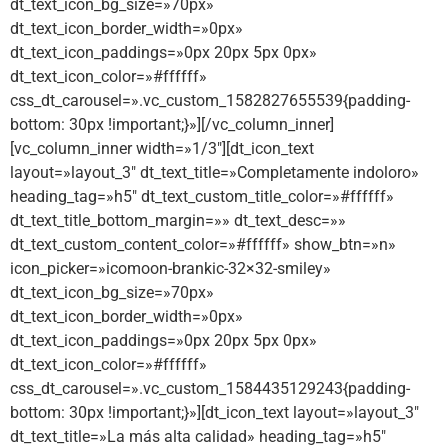
dt_text_icon_bg_size=»70px»
dt_text_icon_border_width=»0px»
dt_text_icon_paddings=»0px 20px 5px 0px»
dt_text_icon_color=»#ffffff»
css_dt_carousel=».vc_custom_1582827655539{padding-
bottom: 30px !important;}»][/vc_column_inner]
[vc_column_inner width=»1/3″][dt_icon_text
layout=»layout_3″ dt_text_title=»Completamente indoloro»
heading_tag=»h5″ dt_text_custom_title_color=»#ffffff»
dt_text_title_bottom_margin=»» dt_text_desc=»»
dt_text_custom_content_color=»#ffffff» show_btn=»n»
icon_picker=»icomoon-brankic-32×32-smiley»
dt_text_icon_bg_size=»70px»
dt_text_icon_border_width=»0px»
dt_text_icon_paddings=»0px 20px 5px 0px»
dt_text_icon_color=»#ffffff»
css_dt_carousel=».vc_custom_1584435129243{padding-
bottom: 30px !important;}»][dt_icon_text layout=»layout_3″
dt_text_title=»La más alta calidad» heading_tag=»h5″