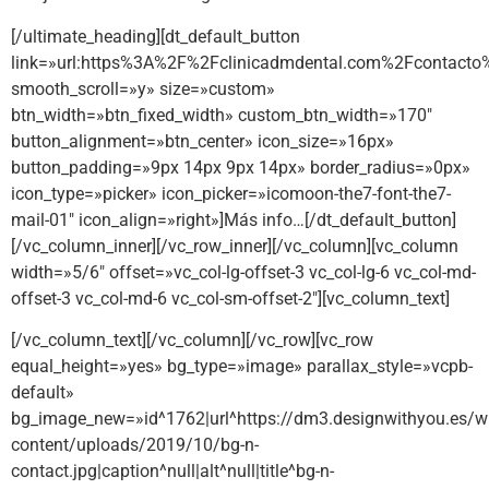
[/ultimate_heading][dt_default_button
link=»url:https%3A%2F%2Fclinicadmdental.com%2Fcontacto%2F
smooth_scroll=»y» size=»custom»
btn_width=»btn_fixed_width» custom_btn_width=»170″
button_alignment=»btn_center» icon_size=»16px»
button_padding=»9px 14px 9px 14px» border_radius=»0px»
icon_type=»picker» icon_picker=»icomoon-the7-font-the7-
mail-01″ icon_align=»right»]Más info…[/dt_default_button]
[/vc_column_inner][/vc_row_inner][/vc_column][vc_column
width=»5/6″ offset=»vc_col-lg-offset-3 vc_col-lg-6 vc_col-md-
offset-3 vc_col-md-6 vc_col-sm-offset-2″][vc_column_text]
[/vc_column_text][/vc_column][/vc_row][vc_row
equal_height=»yes» bg_type=»image» parallax_style=»vcpb-
default»
bg_image_new=»id^1762|url^https://dm3.designwithyou.es/w
content/uploads/2019/10/bg-n-
contact.jpg|caption^null|alt^null|title^bg-n-