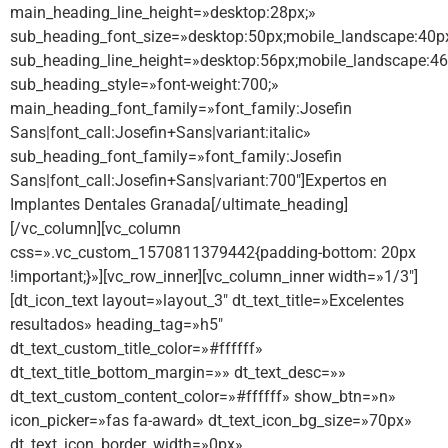
main_heading_line_height=»desktop:28px;»
sub_heading_font_size=»desktop:50px;mobile_landscape:40p
sub_heading_line_height=»desktop:56px;mobile_landscape:46
sub_heading_style=»font-weight:700;»
main_heading_font_family=»font_family:Josefin
Sans|font_call:Josefin+Sans|variant:italic»
sub_heading_font_family=»font_family:Josefin
Sans|font_call:Josefin+Sans|variant:700″]Expertos en
Implantes Dentales Granada[/ultimate_heading]
[/vc_column][vc_column
css=».vc_custom_1570811379442{padding-bottom: 20px
!important;}»][vc_row_inner][vc_column_inner width=»1/3″]
[dt_icon_text layout=»layout_3″ dt_text_title=»Excelentes
resultados» heading_tag=»h5″
dt_text_custom_title_color=»#ffffff»
dt_text_title_bottom_margin=»» dt_text_desc=»»
dt_text_custom_content_color=»#ffffff» show_btn=»n»
icon_picker=»fas fa-award» dt_text_icon_bg_size=»70px»
dt_text_icon_border_width=»0px»