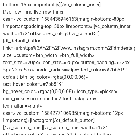
bottom: 15px !important;}»][/vc_column_inner]
[/vc_row_inner][vc_row_inner
css=».vc_custom_1584436946163{margin-bottom: -80px
!important;padding-top: 50px !important;}»][vc_column_inner
width=»1/2″ offset=»vc_col-lg-3 vc_col-md-3″]
[dt_default_button
link=»url:https%3A%2F%2Fwww.instagram.com%2Fdmdentalg
size=»custom» btn_width=»btn_full_width»
font_size=»20px» icon_size=»28px» button_padding=»22px
5px 22px 5px» border_radius=»0px» text_color=»#7bb519″
default_btn_bg_color=»rgba(0,0,0,0.06)»
text_hover_color=»#7bb519″
bg_hover_color=»rgba(0,0,0,0.08)» icon_type=»picker»
icon_picker=»icomoon-the7-font-instagram»
icon_align=»right»
css=».vc_custom_1584277106935{margin-bottom: 12px
!important;}»]Instagram[/dt_default_button]
[/vc_column_inner][vc_column_inner width=»1/2″
offset=»vc_col-lg-3 vc_col-md-3″][dt_default_button