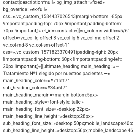
contact|description^null» bg_img_attach=»fixed»
bg_override=»ex-full»
css=».vc_custom_1584437026543{margin-bottom: -85px
!important;padding-top: 70px !important;padding-bottom:
70px !important;}» el_id=»contacto»][vc_column width=»5/6″
offset=»vc_col-lg-offset-3 vc_col-lg-6 vc_col-md-offset-2
vc_col-md-8 vc_col-sm-offset-1″
css=».vc_custom_1571823370491{padding-right: 20px
!important;padding-bottom: 60px !important;padding-left:
20px !important;}»][ultimate_heading main_heading=»—
Tratamiento Nº1 elegido por nuestros pacientes —»
main_heading_color=»#71bff7″
sub_heading_color=»#34a6f7″
main_heading_margin=»margin-bottom:5px;»
main_heading_style=»font-style:italic;»
main_heading_font_size=»desktop:22px;»
main_heading_line_height=»desktop:28px;»
sub_heading_font_size=»desktop:50px;mobile_landscape:40p
sub_heading_line_height=»desktop:56px;mobile_landscape:46