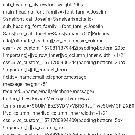
sub_heading_style=»font-weight:700;»
main_heading_font_family=»font_family:Josefin
Sans|font_call:Josefin+Sans|variant:italic»
sub_heading_font_family=»font_family:Josefin
Sans|font_call:Josefin+Sans|variant:700″]Pídenos
cita[/ultimate_heading][/vc_column][vc_column
css=».vc_custom_1570811379442{padding-bottom: 20px
!important;}»][vc_row_inner][vc_column_inner width=»1/2″
css=».vc_custom_1571780980344{padding-bottom: 20px
!important;}»][dt_contact_form
fields=»name,email,telephone,message»
message_height=»5″
required=»name,email,telephone,message»
button_title=»Enviar Mensaje» terms=»y»
terms_msg=»SGUlMjBsZSVDMyVBRGRvJTIweSUyMGFjZXB
[/vc_column_inner][vc_column_inner width=»1/2″
css=».vc_custom_1571780994409{padding-bottom: 5px
!important;}»][vc_column_text
css=».vc_custom_1584435577376{padding-bottom: 30px