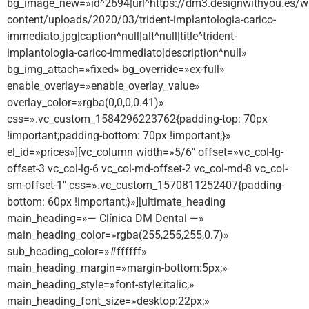
bg_image_new=»id^2694|url^https://dm3.designwithyou.es/w
content/uploads/2020/03/trident-implantologia-carico-
immediato.jpg|caption^null|alt^null|title^trident-
implantologia-carico-immediato|description^null»
bg_img_attach=»fixed» bg_override=»ex-full»
enable_overlay=»enable_overlay_value»
overlay_color=»rgba(0,0,0,0.41)»
css=».vc_custom_1584296223762{padding-top: 70px
!important;padding-bottom: 70px !important;}»
el_id=»prices»][vc_column width=»5/6″ offset=»vc_col-lg-
offset-3 vc_col-lg-6 vc_col-md-offset-2 vc_col-md-8 vc_col-
sm-offset-1″ css=».vc_custom_1570811252407{padding-
bottom: 60px !important;}»][ultimate_heading
main_heading=»— Clínica DM Dental —»
main_heading_color=»rgba(255,255,255,0.7)»
sub_heading_color=»#ffffff»
main_heading_margin=»margin-bottom:5px;»
main_heading_style=»font-style:italic;»
main_heading_font_size=»desktop:22px;»