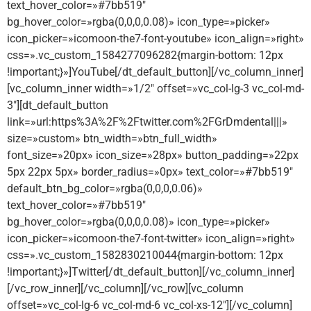
text_hover_color=»#7bb519″
bg_hover_color=»rgba(0,0,0,0.08)» icon_type=»picker»
icon_picker=»icomoon-the7-font-youtube» icon_align=»right»
css=».vc_custom_1584277096282{margin-bottom: 12px
!important;}»]YouTube[/dt_default_button][/vc_column_inner]
[vc_column_inner width=»1/2″ offset=»vc_col-lg-3 vc_col-md-
3″][dt_default_button
link=»url:https%3A%2F%2Ftwitter.com%2FGrDmdental|||»
size=»custom» btn_width=»btn_full_width»
font_size=»20px» icon_size=»28px» button_padding=»22px
5px 22px 5px» border_radius=»0px» text_color=»#7bb519″
default_btn_bg_color=»rgba(0,0,0,0.06)»
text_hover_color=»#7bb519″
bg_hover_color=»rgba(0,0,0,0.08)» icon_type=»picker»
icon_picker=»icomoon-the7-font-twitter» icon_align=»right»
css=».vc_custom_1582830210044{margin-bottom: 12px
!important;}»]Twitter[/dt_default_button][/vc_column_inner]
[/vc_row_inner][/vc_column][/vc_row][vc_column
offset=»vc_col-lg-6 vc_col-md-6 vc_col-xs-12″][/vc_column]