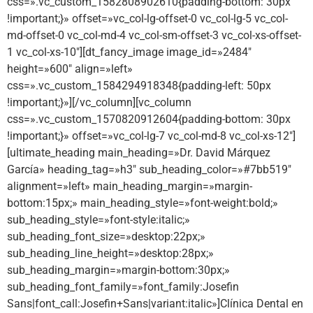
css=».vc_custom_1582808902610{padding-bottom: 30px
!important;}» offset=»vc_col-lg-offset-0 vc_col-lg-5 vc_col-
md-offset-0 vc_col-md-4 vc_col-sm-offset-3 vc_col-xs-offset-
1 vc_col-xs-10″][dt_fancy_image image_id=»2484″
height=»600″ align=»left»
css=».vc_custom_1584294918348{padding-left: 50px
!important;}»][/vc_column][vc_column
css=».vc_custom_1570820912604{padding-bottom: 30px
!important;}» offset=»vc_col-lg-7 vc_col-md-8 vc_col-xs-12″]
[ultimate_heading main_heading=»Dr. David Márquez
García» heading_tag=»h3″ sub_heading_color=»#7bb519″
alignment=»left» main_heading_margin=»margin-
bottom:15px;» main_heading_style=»font-weight:bold;»
sub_heading_style=»font-style:italic;»
sub_heading_font_size=»desktop:22px;»
sub_heading_line_height=»desktop:28px;»
sub_heading_margin=»margin-bottom:30px;»
sub_heading_font_family=»font_family:Josefin
Sans|font_call:Josefin+Sans|variant:italic»]Clínica Dental en