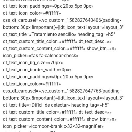
dt_text_icon_paddings=»0px 20px 5px 0px»
dt_text_icon_color=»#ffffff»
css_dt_carousel=».vc_custom_1582827640406{padding-
bottom: 30px !important;}»][dt_icon_text layout=»layout_3″
dt_text_title=»Tratamiento sencillo» heading_tag=»h5″
dt_text_custom_title_color=»#ffffff» dt_text_desc=»»
dt_text_custom_content_color=»#ffffff» show_btn=»n»
icon_picker=»fas fa-calendar-check»
dt_text_icon_bg_size=»70px»
dt_text_icon_border_width=»0px»
dt_text_icon_paddings=»0px 20px 5px 0px»
dt_text_icon_color=»#ffffff»
css_dt_carousel=».vc_custom_1582827647763{padding-
bottom: 30px !important;}»][dt_icon_text layout=»layout_3″
dt_text_title=»Difícil de detectar» heading_tag=»h5″
dt_text_custom_title_color=»#ffffff» dt_text_desc=»»
dt_text_custom_content_color=»#ffffff» show_btn=»n»
icon_picker=»icomoon-brankic-32×32-magnifier»