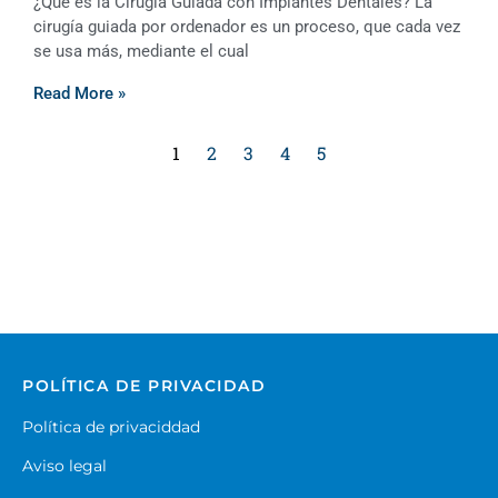
¿Qué es la Cirugía Guiada con Implantes Dentales? La
cirugía guiada por ordenador es un proceso, que cada vez
se usa más, mediante el cual
Read More »
1
2
3
4
5
POLÍTICA DE PRIVACIDAD
Política de privaciddad
Aviso legal