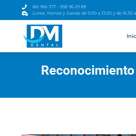
661 966 377 - 958 96 29 88
Lunes, Martes y Jueves de 9.00 a 13.00 y de 16.30 a
Ini
Reconocimiento N