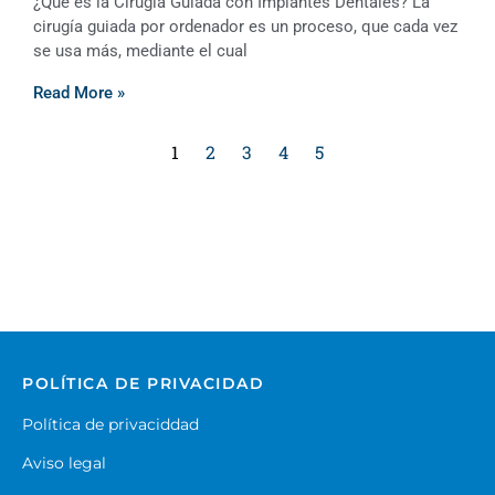
¿Qué es la Cirugía Guiada con Implantes Dentales? La
cirugía guiada por ordenador es un proceso, que cada vez
se usa más, mediante el cual
Read More »
1
2
3
4
5
POLÍTICA DE PRIVACIDAD
Política de privaciddad
Aviso legal