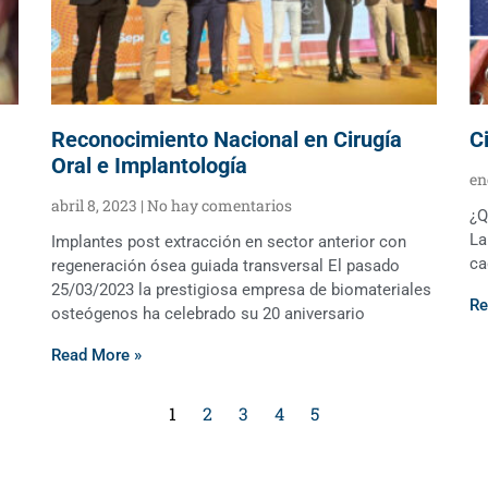
Reconocimiento Nacional en Cirugía
C
Oral e Implantología
en
abril 8, 2023
No hay comentarios
¿Q
La
Implantes post extracción en sector anterior con
ca
regeneración ósea guiada transversal El pasado
25/03/2023 la prestigiosa empresa de biomateriales
Re
osteógenos ha celebrado su 20 aniversario
Read More »
1
2
3
4
5